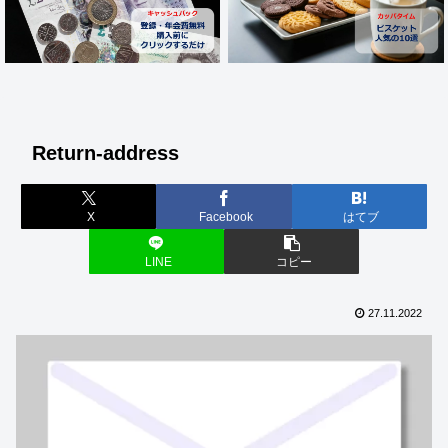
Return-address
X
Facebook
はてブ
LINE
コピー
27.11.2022