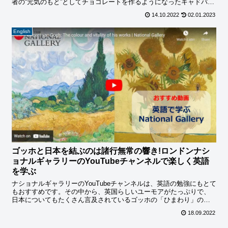
者の“元気のもと”としてチョコレートを作るようになったキャドバリ
ー社の歴史と共にご紹介しています。
14.10.2022
02.01.2023
English
ゴッホと日本を結ぶのは諸行無常の響き!ロンドンナシ
ョナルギャラリーのYouTubeチャンネルで楽しく英語
を学ぶ
ナショナルギャラリーのYouTubeチャンネルは、英語の勉強にもとて
もおすすめです。その中から、英国らしいユーモアがたっぷりで、
日本についてもたくさん言及されているゴッホの「ひまわり」の動
画をご紹介したいと思います。
18.09.2022