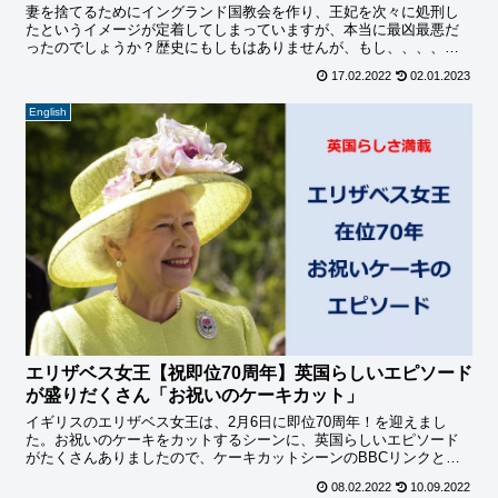
妻を捨てるためにイングランド国教会を作り、王妃を次々に処刑し
たというイメージが定着してしまっていますが、本当に最凶最悪だ
ったのでしょうか？歴史にもしもはありませんが、もし、、、、だ
ったらと想像せずにはいられません。
17.02.2022
02.01.2023
English
エリザベス女王【祝即位70周年】英国らしいエピソード
が盛りだくさん「お祝いのケーキカット」
イギリスのエリザベス女王は、2月6日に即位70周年！を迎えまし
た。お祝いのケーキをカットするシーンに、英国らしいエピソード
がたくさんありましたので、ケーキカットシーンのBBCリンクと合
わせてご紹介したいと思います。
08.02.2022
10.09.2022