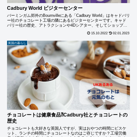
Cadbury World ビジターセンター
バーミンガム郊外のBournvilleにある「Cadbury World」はキャドバリ
ー社のチョコレート工場の隣にあるビジターセンターです。キャド
バリー社の歴史、アトラクションや4Dシアター、そしてショップに
はキャドバリー社の全商品がそろっています。
15.10.2022
02.01.2023
英国の暮らし
チョコレートは健康食品⁈Cadbury社とチョコレートの
歴史
チョコレートも大好きな英国人ですが、実はおやつの時間にビスケ
ット、ランチの時間にチョコレートなのはご存じですか？工場労働