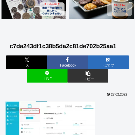
c7da243df1c38b5da2c81de702b25aa1
X
Facebook
はてブ
LINE
コピー
27.02.2022