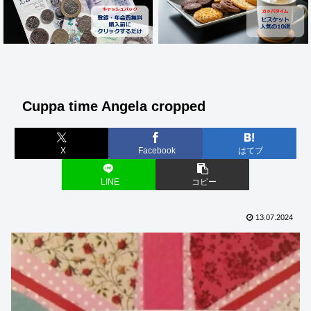
Cuppa time Angela cropped
X
Facebook
はてブ
LINE
コピー
13.07.2024