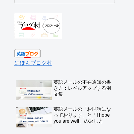
にほんブログ村
英語メールの不在通知の書
き方：レベルアップする例
文集
英語メールの「お世話にな
っております」と「I hope
you are well」の返し方