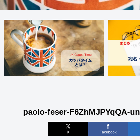
paolo-feser-F6ZhMJPYqQA-un
X
Facebook