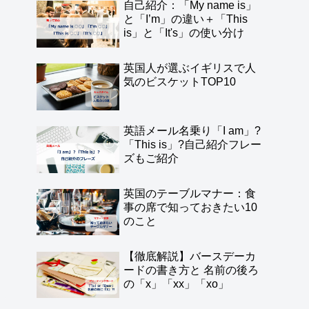
自己紹介：「My name is」
と「I’m」の違い＋「This
is」と「It's」の使い分け
英国人が選ぶイギリスで人
気のビスケットTOP10
英語メール名乗り「I am」?
「This is」?自己紹介フレー
ズもご紹介
英国のテーブルマナー：食
事の席で知っておきたい10
のこと
【徹底解説】バースデーカ
ードの書き方と 名前の後ろ
の「x」「xx」「xo」