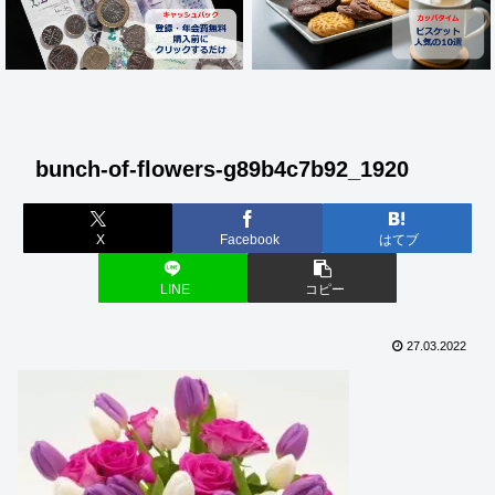
bunch-of-flowers-g89b4c7b92_1920
X
Facebook
はてブ
LINE
コピー
27.03.2022