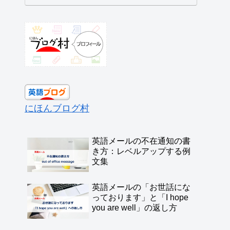
にほんブログ村
英語メールの不在通知の書
き方：レベルアップする例
文集
英語メールの「お世話にな
っております」と「I hope
you are well」の返し方