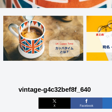
vintage-g4c32bef8f_640
X
Facebook