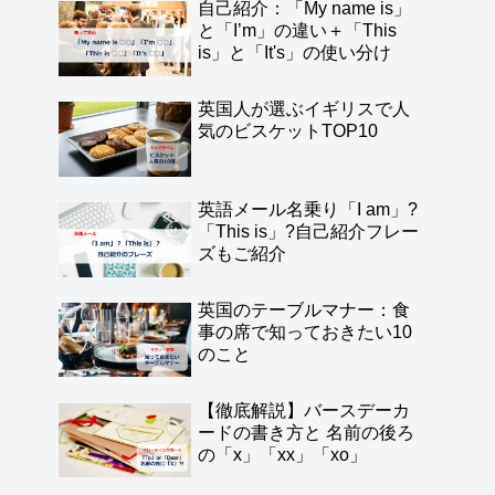
自己紹介：「My name is」
と「I’m」の違い＋「This
is」と「It's」の使い分け
英国人が選ぶイギリスで人
気のビスケットTOP10
英語メール名乗り「I am」?
「This is」?自己紹介フレー
ズもご紹介
英国のテーブルマナー：食
事の席で知っておきたい10
のこと
【徹底解説】バースデーカ
ードの書き方と 名前の後ろ
の「x」「xx」「xo」