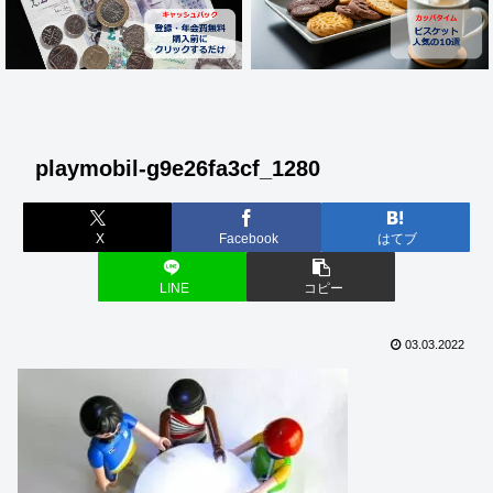
playmobil-g9e26fa3cf_1280
X
Facebook
はてブ
LINE
コピー
03.03.2022