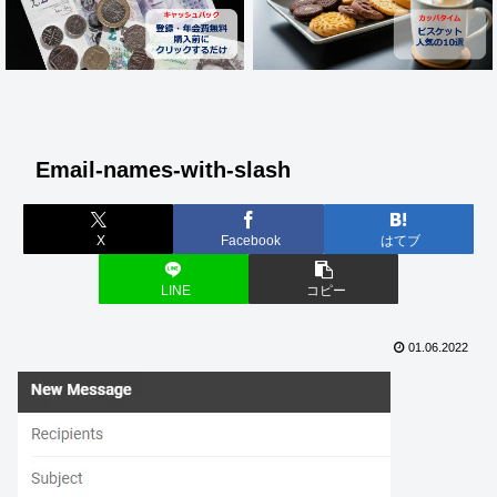
Email-names-with-slash
X
Facebook
はてブ
LINE
コピー
01.06.2022