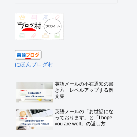
にほんブログ村
英語メールの不在通知の書
き方：レベルアップする例
文集
英語メールの「お世話にな
っております」と「I hope
you are well」の返し方