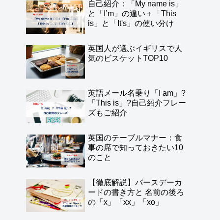
自己紹介：「My name is」
と「I’m」の違い＋「This
is」と「It's」の使い分け
英国人が選ぶイギリスで人
気のビスケットTOP10
英語メール名乗り「I am」?
「This is」?自己紹介フレー
ズもご紹介
英国のテーブルマナー：食
事の席で知っておきたい10
のこと
【徹底解説】バースデーカ
ードの書き方と 名前の後ろ
の「x」「xx」「xo」