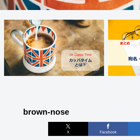
brown-nose
X
Facebook