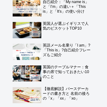
自己紹介：「My name is」
と「I’m」の違い＋「This
is」と「It's」の使い分け
英国人が選ぶイギリスで人
気のビスケットTOP10
英語メール名乗り「I am」?
「This is」?自己紹介フレー
ズもご紹介
英国のテーブルマナー：食
事の席で知っておきたい10
のこと
【徹底解説】バースデーカ
ードの書き方と 名前の後ろ
の「x」「xx」「xo」