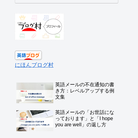
にほんブログ村
英語メールの不在通知の書
き方：レベルアップする例
文集
英語メールの「お世話にな
っております」と「I hope
you are well」の返し方