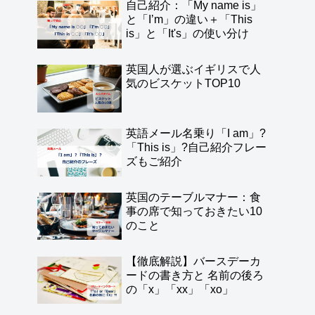
自己紹介：「My name is」
と「I’m」の違い＋「This
is」と「It's」の使い分け
英国人が選ぶイギリスで人
気のビスケットTOP10
英語メール名乗り「I am」?
「This is」?自己紹介フレー
ズもご紹介
英国のテーブルマナー：食
事の席で知っておきたい10
のこと
【徹底解説】バースデーカ
ードの書き方と 名前の後ろ
の「x」「xx」「xo」