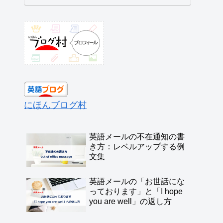
にほんブログ村
英語メールの不在通知の書
き方：レベルアップする例
文集
英語メールの「お世話にな
っております」と「I hope
you are well」の返し方