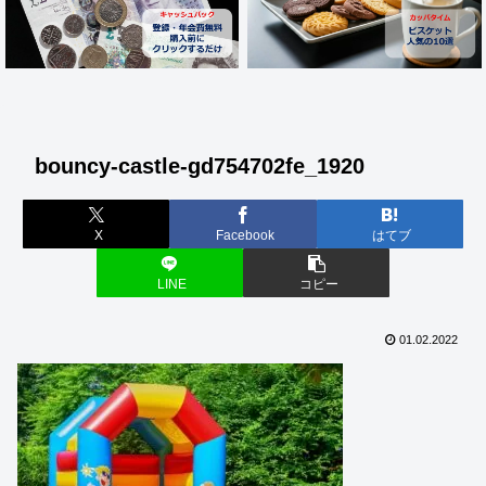
bouncy-castle-gd754702fe_1920
X
Facebook
はてブ
LINE
コピー
01.02.2022