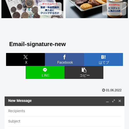
Email-signature-new
X
Facebook
はてブ
LINE
コピー
01.06.2022