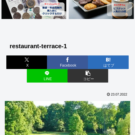
restaurant-terrace-1
X
Facebook
はてブ
LINE
コピー
23.07.2022