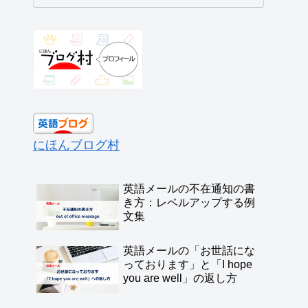
にほんブログ村
英語メールの不在通知の書
き方：レベルアップする例
文集
英語メールの「お世話にな
っております」と「I hope
you are well」の返し方