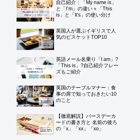
自己紹介：「My name is」
と「I’m」の違い＋「This
is」と「It's」の使い分け
英国人が選ぶイギリスで人
気のビスケットTOP10
英語メール名乗り「I am」?
「This is」?自己紹介フレー
ズもご紹介
英国のテーブルマナー：食
事の席で知っておきたい10
のこと
【徹底解説】バースデーカ
ードの書き方と 名前の後ろ
の「x」「xx」「xo」