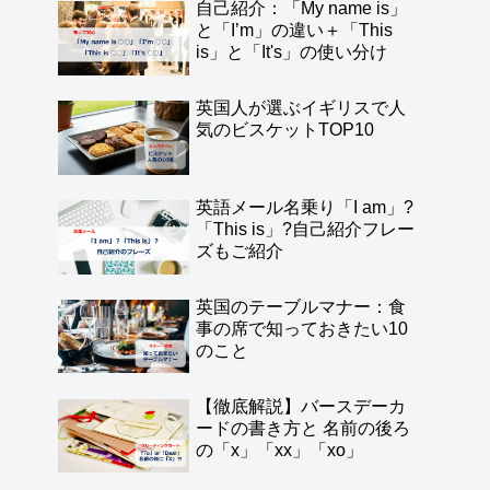
自己紹介：「My name is」
と「I’m」の違い＋「This
is」と「It's」の使い分け
英国人が選ぶイギリスで人
気のビスケットTOP10
英語メール名乗り「I am」?
「This is」?自己紹介フレー
ズもご紹介
英国のテーブルマナー：食
事の席で知っておきたい10
のこと
【徹底解説】バースデーカ
ードの書き方と 名前の後ろ
の「x」「xx」「xo」