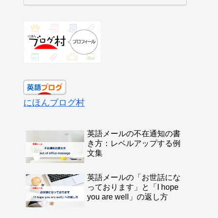
にほんブログ村
英語メールの不在通知の書
き方：レベルアップする例
文集
英語メールの「お世話にな
っております」と「I hope
you are well」の返し方