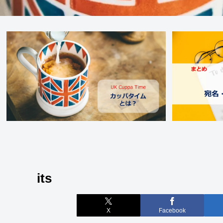
its
X
Facebook