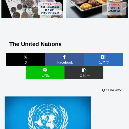
The United Nations
X
Facebook
はてブ
LINE
コピー
11.04.2022