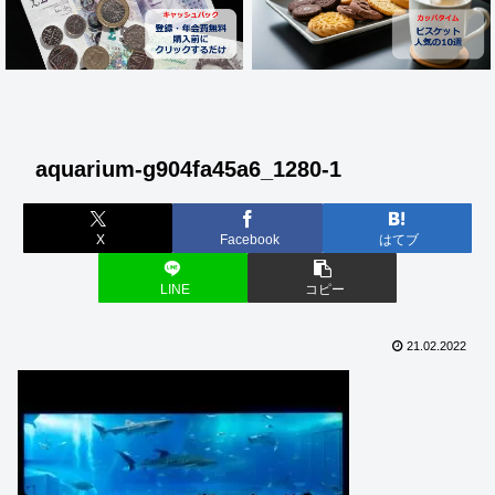
aquarium-g904fa45a6_1280-1
X
Facebook
はてブ
LINE
コピー
21.02.2022