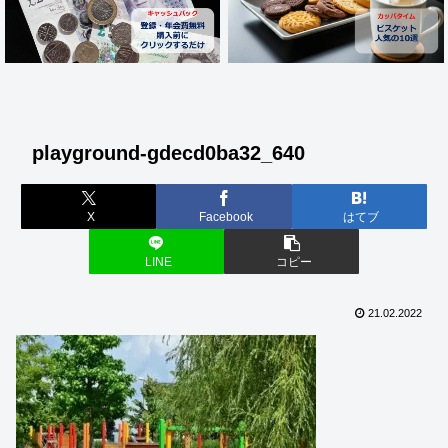
playground-gdecd0ba32_640
X
Facebook
はてブ
LINE
コピー
21.02.2022