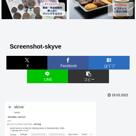
Screenshot-skyve
X
Facebook
はてブ
LINE
コピー
18.03.2022