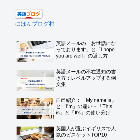
にほんブログ村
英語メールの「お世話にな
っております」と「I hope
you are well」の返し方
英語メールの不在通知の書
き方：レベルアップする例
文集
自己紹介：「My name is」
と「I’m」の違い＋「This
is」と「It's」の使い分け
英国人が選ぶイギリスで人
気のビスケットTOP10