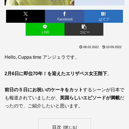
X
Facebook
はてブ
LINE
コピー
08.02.2022
10.09.2022
Hello, Cuppa time アンジェラです。
2月6日に即位70年！を迎えたエリザベス女王陛下
。
前日の５日にお祝いのケーキをカット
するシーンが日本で
も報道されていましたが、
英国らしいエピソードが満載
だ
ったので、ご紹介したいと思います。
目次