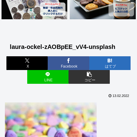
laura-ockel-zAOBpEE_vV4-unsplash
X
Facebook
はてブ
LINE
コピー
13.02.2022