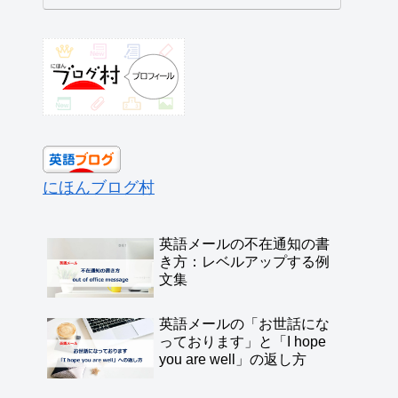
にほんブログ村
英語メールの不在通知の書
き方：レベルアップする例
文集
英語メールの「お世話にな
っております」と「I hope
you are well」の返し方