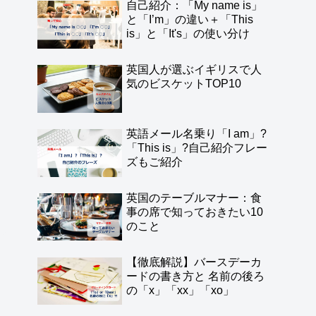
自己紹介：「My name is」
と「I’m」の違い＋「This
is」と「It's」の使い分け
英国人が選ぶイギリスで人
気のビスケットTOP10
英語メール名乗り「I am」?
「This is」?自己紹介フレー
ズもご紹介
英国のテーブルマナー：食
事の席で知っておきたい10
のこと
【徹底解説】バースデーカ
ードの書き方と 名前の後ろ
の「x」「xx」「xo」