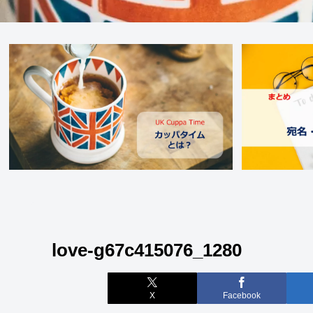
love-g67c415076_1280
X
Facebook