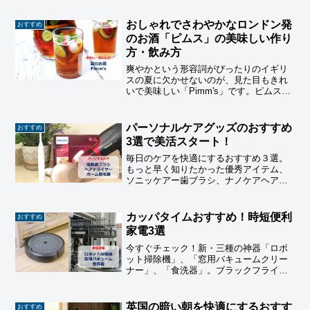
おしゃれでさわやかなロンドン発
おすすめ
のお酒「ピムス」の美味しい作り
方・飲み方
爽やかという形容詞がぴったりのイギリ
スの夏に欠かせないのが、見た目もきれ
いで美味しい「Pimm's」です。ピムスは
ウィンブルドンの定番でもあります。日
本でも手に入り簡単に作れますので、美
味しいピムスを入れて一緒に夏を楽しみ
パーソナルケアグッズのおすすめ
おすすめ
ましょう。
3選で美活スタート！
毎日のケアを快適にするおすすめ３選。
もっと早く知りたかった優秀アイテム、
ソニッケアー歯ブラシ、ナノケアヘアド
ライヤー、ルミア家庭用脱毛器をご紹介
しています。
カッパタイムおすすめ！時短便利
おすすめ
家電3選
今すぐチェック！新・三種の神器「ロボ
ット掃除機」、「窓用バキュームクリー
ナー」、「食洗器」。ブラックフライデ
ーで時短家電を手に入れて、掃除や食器
洗いのストレスから解放されませんか。
英国の暗い朝を快適にするおすす
おすすめ