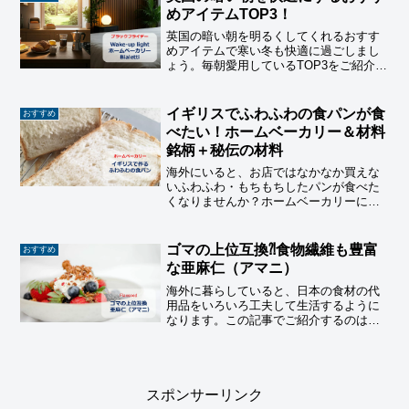
めアイテムTOP3！
英国の暗い朝を明るくしてくれるおすす
めアイテムで寒い冬も快適に過ごしまし
ょう。毎朝愛用しているTOP3をご紹介し
ています。プレゼントに迷った時にもお
すすめです。
イギリスでふわふわの食パンが食
おすすめ
べたい！ホームベーカリー＆材料
銘柄＋秘伝の材料
海外にいると、お店ではなかなか買えな
いふわふわ・もちもちしたパンが食べた
くなりませんか？ホームベーカリーにお
まかせのレシピなので、料理の得意不得
意は関係ありませんが、機種と材料にこ
だわりがあります。秘伝の材料もあわせ
ゴマの上位互換⁈食物繊維も豊富
おすすめ
てご紹介しています。
な亜麻仁（アマニ）
海外に暮らしていると、日本の食材の代
用品をいろいろ工夫して生活するように
なります。この記事でご紹介するのは、
「flaxseed」＝亜麻仁（アマニ）です。
和洋を問わずいろいろな料理に使え、良
質な脂質＆食物繊維も豊富です。
スポンサーリンク