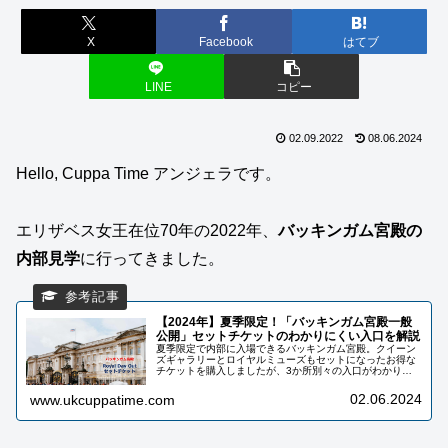
X
Facebook
はてブ
LINE
コピー
02.09.2022
08.06.2024
Hello, Cuppa Time アンジェラです。
エリザベス女王在位70年の2022年、
バッキンガム宮殿の
内部見学
に行ってきました。
【2024年】夏季限定！「バッキンガム宮殿一般
公開」セットチケットのわかりにくい入口を解説
夏季限定で内部に入場できるバッキンガム宮殿。クイーン
ズギャラリーとロイヤルミューズもセットになったお得な
チケットを購入しましたが、3か所別々の入口がわかりに
くかったので、わかりやすい地図と写真で解説していま
す。
02.06.2024
www.ukcuppatime.com