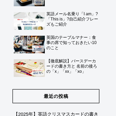
英語メール名乗り「I am」?
「This is」?自己紹介フレー
ズもご紹介
英国のテーブルマナー：食
事の席で知っておきたい10
のこと
【徹底解説】バースデーカ
ードの書き方と 名前の後ろ
の「x」「xx」「xo」
最近の投稿
【2025年】英語クリスマスカードの書き