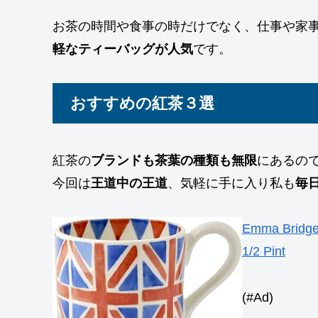
お茶の時間や食事の時だけでなく、仕事や家
軽なティーバッグが人気
です。
おすすめの紅茶３選
紅茶の
ブランドも茶葉の種類も無限
にあるの
今回は
王道中の王道
、気軽に手に入り私も
毎
Emma Bridge
1/2 Pint
(#Ad)