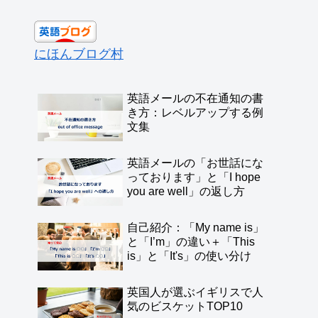
にほんブログ村
英語メールの不在通知の書
き方：レベルアップする例
文集
英語メールの「お世話にな
っております」と「I hope
you are well」の返し方
自己紹介：「My name is」
と「I’m」の違い＋「This
is」と「It's」の使い分け
英国人が選ぶイギリスで人
気のビスケットTOP10