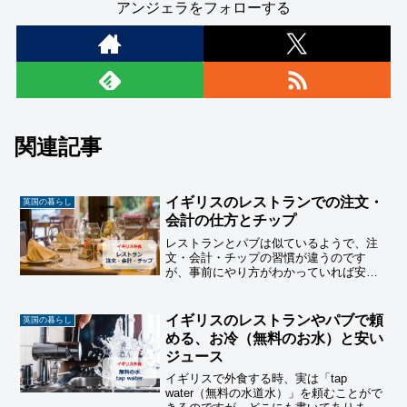
アンジェラをフォローする
関連記事
イギリスのレストランでの注文・
英国の暮らし
会計の仕方とチップ
レストランとパブは似ているようで、注
文・会計・チップの習慣が違うのです
が、事前にやり方がわかっていれば安心
ですよね。レストランでのドリンクや食
事の注文の仕方、そして支払い方法とチ
ップについてご紹介しています。
イギリスのレストランやパブで頼
英国の暮らし
める、お冷（無料のお水）と安い
ジュース
イギリスで外食する時、実は「tap
water（無料の水道水）」を頼むことがで