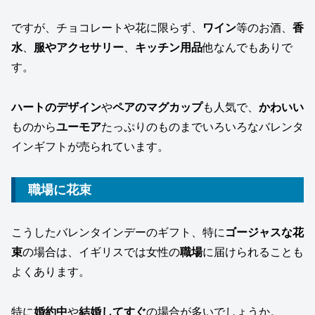
ですが、チョコレートや花に限らず、
ワイン
等のお酒、
香
水
、
服やアクセサリー
、
キッチン用品
他なんでもありで
す。
ハートのデザイン
や
ペアのマグカップ
も人気で、
かわいい
ものから
ユーモア
たっぷりのものまでいろいろなバレンタ
インギフトが売られています。
職場に花束
こうしたバレンタインデーのギフト、特に
ゴージャスな花
束
の場合は、イギリスでは女性の
職場
に届けられることも
よくあります。
特に
婚約中
や
結婚してすぐ
の場合が多いでしょうか。