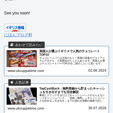
See you soon!
にほんブログ村
英国人が選ぶイギリスで人気のチョコレート
TOP10
チョコレートバーは元気のもと！英国の昼食のマストアイ
テムですから、人気商品がたくさんあります。英国人が選
ぶチョコレートバーTOP10をご紹介したいと思います。
02.06.2024
www.ukcuppatime.com
TopCashBack：無料登録から貯まったキャッシ
ュを引き出すまでを完全解説
事前にクリックするだけでキャッシュバックがもらえるト
ップキャッシュバック。「登録（無料）→キャッシュバッ
クを貯める→引き出す」までの流れを実際の画面で詳しく
解説しています。私自身10年以上使っていて、還元総額は
2000ポンド以上になりました！
30.07.2026
www.ukcuppatime.com