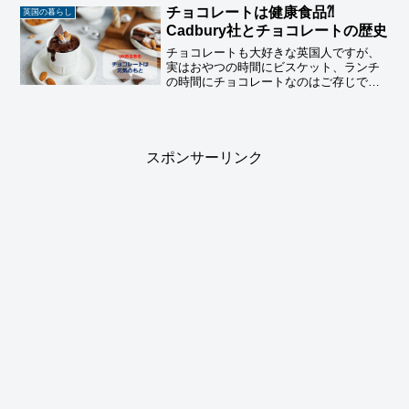
日を楽しみます。
チョコレートは健康食品⁈
英国の暮らし
Cadbury社とチョコレートの歴史
チョコレートも大好きな英国人ですが、
実はおやつの時間にビスケット、ランチ
の時間にチョコレートなのはご存じです
か？工場労働者の“元気のもと”としてチョ
コレートを作るようになったキャドバリ
ー社の歴史と共にご紹介しています。
スポンサーリンク