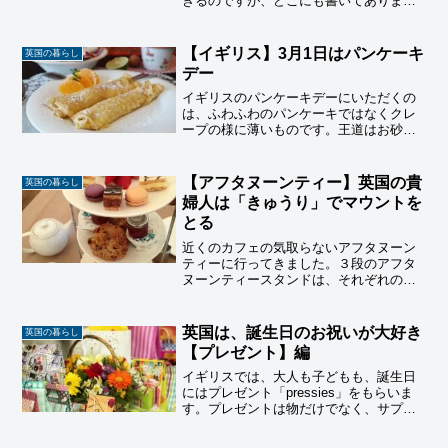
きるのですが、どこにも書いてありませ
ん。また、メニューになくても頼める安
いジュースもありますので、頼み方のフ
レーズと共にご紹介しています。
【イギリス】3月1日はパンケーキ
英国の暮らし
デー
イギリスのパンケーキデーにいただくの
は、ふわふわのパンケーキではなくクレ
ープの様に薄いものです。王道はお砂糖
をかけただけのシンプルなpancakeです
が、最近は、おかずパンケーキも人気に
なってきました。
【アフタヌーンティー】英国の貴
英国の暮らし
婦人は「きゅうり」でマウントを
とる
近くのカフェの気取らないアフタヌーン
ティーに行ってきました。３段のアフタ
ヌーンティースタンドは、それぞれの段
に載せるものが決まっています。そして
定番のサンドイッチは、マウントをとる
ための「きゅうり」です。
英国は、誕生日のお祝いが大好き
英国の暮らし
【プレゼント】編
イギリスでは、大人も子どもも、誕生日
にはプレゼント「pressies」をもらいま
す。プレゼントは物だけでなく、サプラ
イズだったり、旅行だったり。いろいろ
な「birtthday treat」で一年に一度の誕生