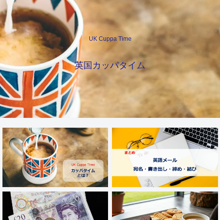
UK Cuppa Time
英国カッパタイム