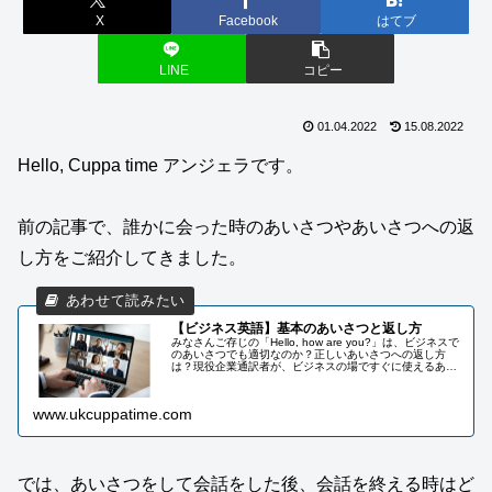
X
Facebook
はてブ
LINE
コピー
01.04.2022
15.08.2022
Hello, Cuppa time アンジェラです。
前の記事で、誰かに会った時のあいさつやあいさつへの返
し方をご紹介してきました。
【ビジネス英語】基本のあいさつと返し方
みなさんご存じの「Hello, how are you?」は、ビジネスで
のあいさつでも適切なのか？正しいあいさつへの返し方
は？現役企業通訳者が、ビジネスの場ですぐに使えるあい
さつを場面別・相手別にまとめています。
www.ukcuppatime.com
では、あいさつをして会話をした後、会話を終える時はど