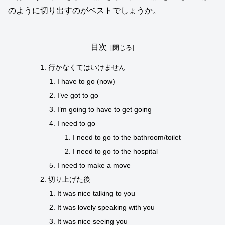
のように切り出すのがベストでしょうか。
目次
行かなくてはいけません
I have to go (now)
I’ve got to go
I’m going to have to get going
I need to go
I need to go to the bathroom/toilet
I need to go to the hospital
I need to make a move
切り上げた後
It was nice talking to you
It was lovely speaking with you
It was nice seeing you