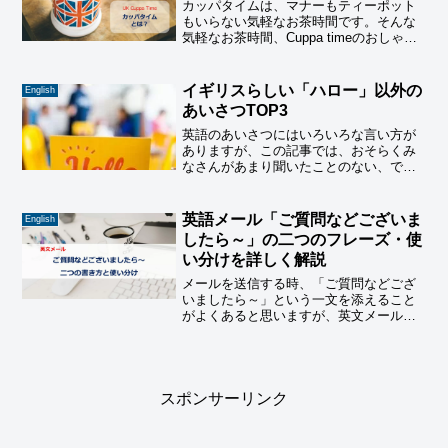
カッパタイムは、マナーもティーポット
もいらない気軽なお茶時間です。そんな
気軽なお茶時間、Cuppa timeのおしゃべ
りにお付き合いいただけたらうれしいで
す。
イギリスらしい「ハロー」以外の
English
あいさつTOP3
英語のあいさつにはいろいろな言い方が
ありますが、この記事では、おそらくみ
なさんがあまり聞いたことのない、でも
イギリスでは一番使われている、特に＜
イギリスらしいあいさつTOP３＞をご紹
介しています。
英語メール「ご質問などございま
English
したら～」の二つのフレーズ・使
い分けを詳しく解説
メールを送信する時、「ご質問などござ
いましたら～」という一文を添えること
がよくあると思いますが、英文メールで
は「If you have any～」と「Should you
have any～」という言い方があり、使い
分けのルールがあります。
スポンサーリンク