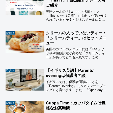
「This is」?自己紹介フレーズも
ご紹介
英語メールの「I am ○○（名前）」と
「This is ○○（名前）」は正しく使い分け
られていますか？ビジネスメールに欠か
せない名乗り方と好印象を与える自己紹
介のフレーズを場面別・相手別に詳しく
解説。すぐに使える例文もチェック
クリームの入っていないティー：
English
「クリームティー」はセットメニ
ュー
英国のカフェのメニューには「Tea 」よ
りやや値段設定が高めな「クリームティ
ー」があってとても人気です。この
「Creamtea」 を頼むと、お茶と一緒にス
コーンにジャムとクロテッドクリームが
出てきます。
【イギリス英語】Parents’
English
eveningは保護者面談
イギリスでは、保護者面談のことを
「Parents' evening」（ペアレンツイブニ
ング）と言います。また、「Open day」
や「Open evening」といった、在校生や
入学希望者向けの学校見学の機会もあり
ます。一方で授業参観はほとんど行われ
Cuppa Time：カッパタイムは気
English
ません。
軽なお茶時間