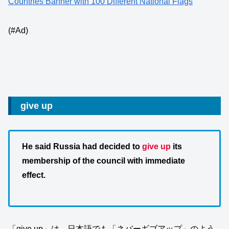
Countries Banner with 100 Different National Flags
(#Ad)
give up
He said Russia had decided to
give up
its
membership of the council with immediate
effect.
「give up」は、日本語でも「ネバーギブアップ」のよう