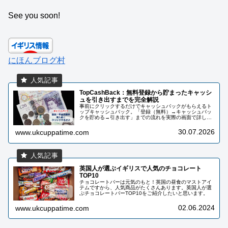
See you soon!
にほんブログ村
TopCashBack：無料登録から貯まったキャッシ
ュを引き出すまでを完全解説
事前にクリックするだけでキャッシュバックがもらえるト
ップキャッシュバック。「登録（無料）→キャッシュバッ
クを貯める→引き出す」までの流れを実際の画面で詳しく
解説しています。私自身10年以上使っていて、還元総額は
2000ポンド以上になりました！
30.07.2026
www.ukcuppatime.com
英国人が選ぶイギリスで人気のチョコレート
TOP10
チョコレートバーは元気のもと！英国の昼食のマストアイ
テムですから、人気商品がたくさんあります。英国人が選
ぶチョコレートバーTOP10をご紹介したいと思います。
02.06.2024
www.ukcuppatime.com