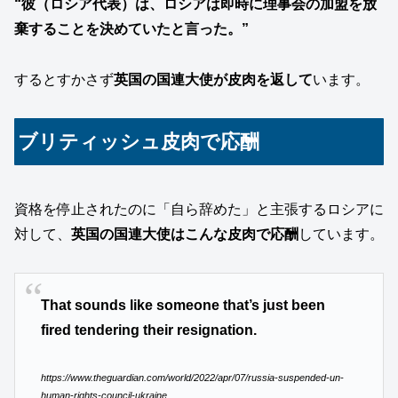
“彼（ロシア代表）は、ロシアは
即時に
理事会の加盟を放
棄することを決めていたと言った。”
するとすかさず
英国の国連大使が皮肉を返して
います。
ブリティッシュ皮肉で応酬
資格を停止されたのに「自ら辞めた」と主張するロシアに
対して、
英国の国連大使はこんな皮肉で応酬
しています。
That sounds like someone that’s just been
fired tendering their resignation.
https://www.theguardian.com/world/2022/apr/07/russia-suspended-un-
human-rights-council-ukraine