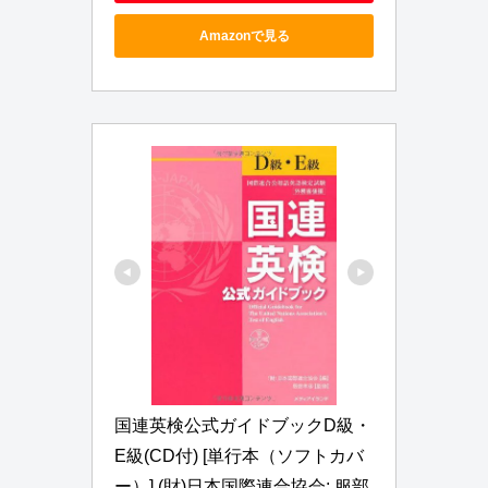
Amazonで見る
国連英検公式ガイドブックD級・
E級(CD付) [単行本（ソフトカバ
ー）] (財)日本国際連合協会; 服部