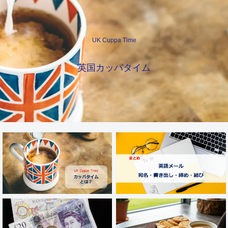
UK Cuppa Time
英国カッパタイム