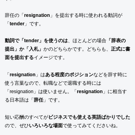
辞任の「
resignation
」を提出する時に使われる動詞が
「
tender
」です。
動詞で「tender」を使うのは
、ほとんどの場合
「辞表の
提出」か「入札」
かのどちらかです。どちらも、
正式に書
面を提出する
イメージです。
「
resignation
」は
ある程度のポジション
などを辞す時に
使う言葉なので、転職などで退職する時には
「resignation」は使いません。「
resignation
」に相当す
る日本語は「
辞任
」です。
短い応酬のすべてが
ビジネスでも使える英語ばかりでした
ので、ぜひ
いろいろな場面
で使ってみてくださいね。